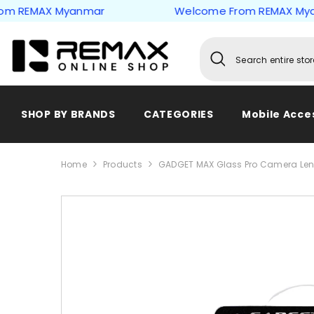
Skip to content
EMAX Myanmar
Welcome From REMAX Myanma
SHOP BY BRANDS
CATEGORIES
Mobile Acce
Home
Products
GADGET MAX Glass Pro Camera Lens P