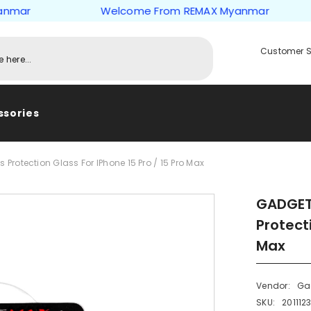
r
Welcome From REMAX Myanmar
Customer S
ssories
rotection Glass For IPhone 15 Pro / 15 Pro Max
GADGET
Protecti
Max
Vendor:
Ga
SKU:
201112