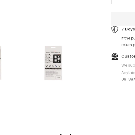
quantity
for
GADGET
MAX
Glass
Pro
7 Days
Camera
Lens
If the 
Protection
Glass
return 
for
iPhone
Custo
15
Pro
We supp
/
15
Anythin
Pro
09-88
Max