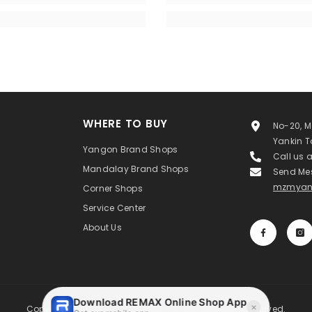
WHERE TO BUY
No-20, M
Yankin 
Yangon Brand Shops
Call us 
Mandalay Brand Shops
Send Me
mzmyan
Corner Shops
Service Center
About Us
Copyright ©MAXIMIZE MYANMAR Co.,Ltd. All Rights Reserved.