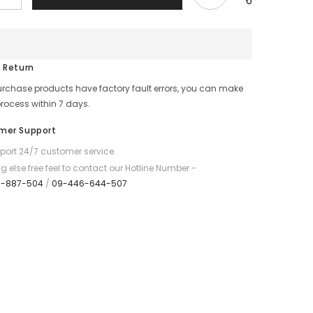
quantity
for
GADGET
MAX
Glass
Pro
 Return
Camera
Lens
purchase products have factory fault errors, you can make
Protection
Glass
process within 7 days.
for
iPhone
mer Support
15
Pro
ort 24/7 customer service.
/
15
g else free feel to contact our Hotline Number -
Pro
7-887-504
/
09-446-644-507
Max