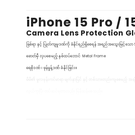
iPhone 15 Pro / 
Camera Lens Protection G
ခြစ်ရာ နှင့် ပြုတ်ကျမှုဒဏ်ကို ခံနိုင်ရည်ရှိစေရန် အရည်အသွေးမြင့်သ
ခောတ်မှီ လှပစေမည့် နှစ်ထပ်ဘောင် Metal Frame
ရေစိုဒဏ် ၊ ဖုန်မှုန့်ဒဏ်် ခံနိုင်ခြင်း။
မိမိ၏ မှုလဖုန်းကင်မာရာ မျက်နှာပြင် နှင့် တစ်သားတည်းကျစေမည့် အချ
လွယ်ကူပြီး တပ်ဆင်ရတာလည်း မြန်ဆန်စေသည်။
ပကတိအရည်အသွေးအတိုင်း ဓာတ်ပုံရိုက်ရာတွင် ရုပ်ထွက်ရှင်းလင်းစေ