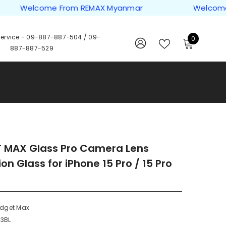
Welcome From REMAX Myanmar
Welcome Fro
ervice -
09-887-887-504
/
09-
0
0
887-887-529
items
WISH
SIGN
LISTS
IN
 MAX Glass Pro Camera Lens
on Glass for iPhone 15 Pro / 15 Pro
dget Max
33BL