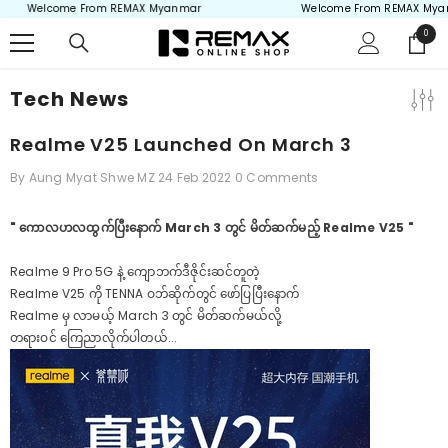
Welcome From REMAX Myanmar
Welcome From REMAX Myanm
Skip to content
0
0
items
Tech News
Realme V25 Launched On March 3
By
Aung Myat Shwe MZ
24 Feb 2022
0 Comments
" ကောလဟလထွက်ပြီးနောက် March 3 တွင် မိတ်ဆက်မည့် Realme V25 "
Realme 9 Pro 5G နဲ့ ကျောဘက်ဒီဇိုင်းဆင်တူတဲ့
Realme V25 ကို TENNA ဝဘ်ဆိုက်တွင် ဖော်ပြပြီးနောက်
Realme မှ လာမယ့် March 3 တွင် မိတ်ဆက်မယ်လို့
တရားဝင် ကြေညာလိုက်ပါတယ်...