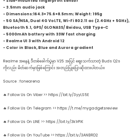
- Side-mounted fingerprint sensor
- 3.5mm audio jack
- Dimensions:164.3×75.6×8.5mm; Weight: 195g
- 5G SA/NSA, Dual 4G VoLTE, Wi-Fi 802.11 ac (2.4GHz + 5GHz),
Bluetooth 5.1, GPS/ GLONASS/ Beidou, USB Type-C
- 5000mAh battery with 33W fast charging
- Realme UI 3 with Android 12
- Color in Black, Blue and Aurora gradient
Realme အနေနဲ့ ဒီတစ်ခေါက်ပွဲမှာ V25 အပြင် ဈေးသက်သာတဲ့ Buds Q2s
ကိုလည်း မိတ်ဆက်မှာဖြစ်ကြောင်း အတည်ပြုပြောဆိုထားပါတယ်။
Source : fonearena
🔥 Follow Us On Viber >> https://bit.ly/3yyLS5E
🔥 Follow Us On Telegram >> https://t.me/mygadgetsreview
🔥 Follow Us On LINE >> https://bit.ly/3k1rPIK
🔥 Follow Us On YouTube >> https://bit.ly/3ANBRD2