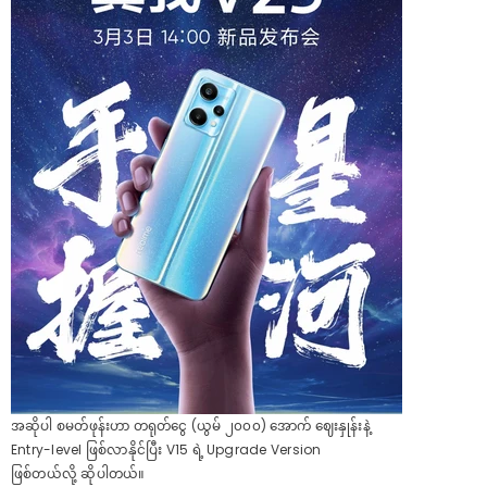
အဆိုပါ စမတ်ဖုန်းဟာ တရုတ်ငွေ (ယွမ် ၂၀၀၀) အောက် ဈေးနှုန်းနဲ့
Entry-level ဖြစ်လာနိုင်ပြီး V15 ရဲ့ Upgrade Version
ဖြစ်တယ်လို့ ဆိုပါတယ်။